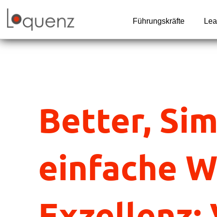
Zum
Inhalt
Führungskräfte
Lea
springen
Better, Sim
einfache W
Exzellenz: