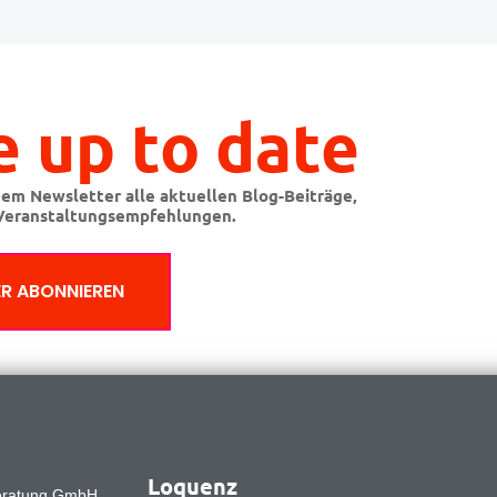
e up to date
nem Newsletter alle aktuellen Blog-Beiträge,
eranstaltungsempfehlungen.
R ABONNIEREN
Loquenz
eratung GmbH