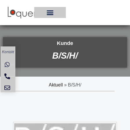
Zum
Inhalt
springen
Kunde
Kontakt
B/S/H/
Aktuell
»
B/S/H/