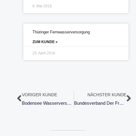
6. Mai 2016
Thüringer Fernwasserversorgung
ZUM KUNDE »
25. April 2016
Zurück
Nä
VORIGER KUNDE
NÄCHSTER KUNDE
Bodensee Wasserversorgung
Bundesverband Der Freien Berufe