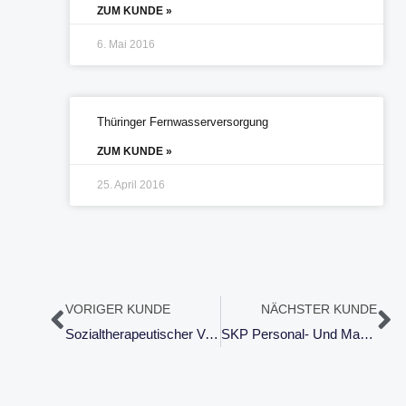
ZUM KUNDE »
6. Mai 2016
Thüringer Fernwasserversorgung
ZUM KUNDE »
25. April 2016
Zurück
Nä
VORIGER KUNDE
NÄCHSTER KUNDE
Sozialtherapeutischer Verein
SKP Personal- Und Managementberatung