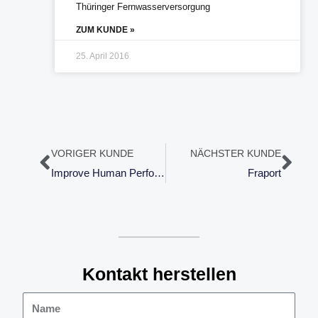
Thüringer Fernwasserversorgung
ZUM KUNDE »
25. April 2016
Zurück
Näc
VORIGER KUNDE
NÄCHSTER KUNDE
Improve Human Performance
Fraport
Kontakt herstellen
Name