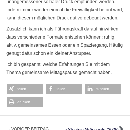
unangemessener sozialer Druck empfunden werden.
Indem immer wieder einmal die Freiwilligkeit betont wird,
kann diesem möglichen Druck gut vorgebeugt werden.
Zusätzlich kann ich als Führungskraft darauf hinwirken,
dass verschiedene Formate entstehen können: ruhig,
aktiv, gemeinsames Essen oder ein Spaziergang. Häufig
genügt dafür schon ein kleiner Anstupser.
Ich bin gespannt, welche Erfahrungen Sie mit dem
Thema gemeinsame Mittagspause gemacht haben.
teilen
teilen
mitteilen
drucken
Zurück
Nä
VORIGER BEITRAG
r Verunsicherten Gesellschaft Von Stephan Grünewald (2025)