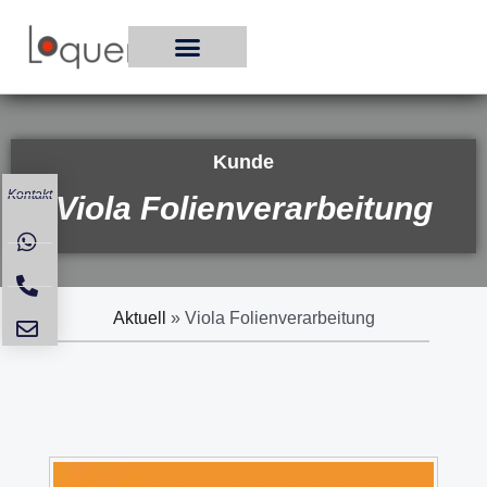
Zum
Inhalt
springen
Kunde
Kontakt
Viola Folienverarbeitung
Aktuell
»
Viola Folienverarbeitung