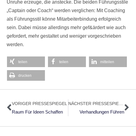
Unruhe erzeuge, die anstecke. Die beiden Führungsstile
„Captain oder Coach“ werden verglichen: Mit Coaching
als Führungsstil könne Mitarbeiterbindung erfolgreich
sein. Dabei müsse allerdings mehr gef&ärdert wie auch
gefordert, mehr gestaltet und weniger vorgeschrieben
werden.
teilen
teilen
mitteilen
drucken
Zurück
Nä
VORIGER PRESSESPIEGEL
NÄCHSTER PRESSESPIEGEL
Raum Für Ideen Schaffen
Verhandlungen Führen