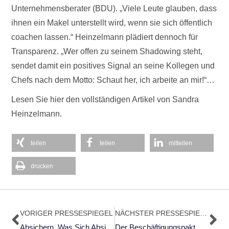
Unternehmensberater (BDU). „Viele Leute glauben, dass
ihnen ein Makel unterstellt wird, wenn sie sich öffentlich
coachen lassen.“ Heinzelmann plädiert dennoch für
Transparenz. „Wer offen zu seinem Shadowing steht,
sendet damit ein positives Signal an seine Kollegen und
Chefs nach dem Motto: Schaut her, ich arbeite an mir!“…
Lesen Sie hier den vollständigen Artikel von Sandra
Heinzelmann.
teilen
teilen
mitteilen
drucken
Zurück
Nä
VORIGER PRESSESPIEGEL
NÄCHSTER PRESSESPIEGEL
Absichern, Was Sich Absichern Lässt
Der Beschäftigungspakt Bei Siemens