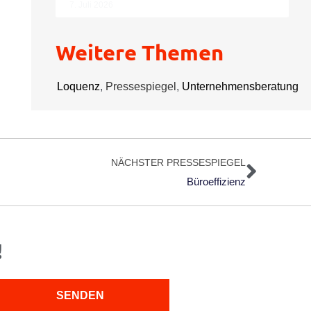
7. Juli 2026
Weitere Themen
Loquenz
,
Pressespiegel
,
Unternehmensberatung
Nächs
NÄCHSTER PRESSESPIEGEL
Büroeffizienz
!
SENDEN