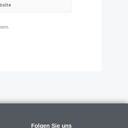
ite
hern.
Folgen Sie uns