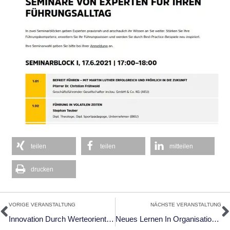
teilen
teilen
mitteilen
drucken
Zurück
N
VORIGE VERANSTALTUNG
NÄCHSTE VERANSTALTUNG
Innovation Durch Werteorientierung
Neues Lernen In Organisationen