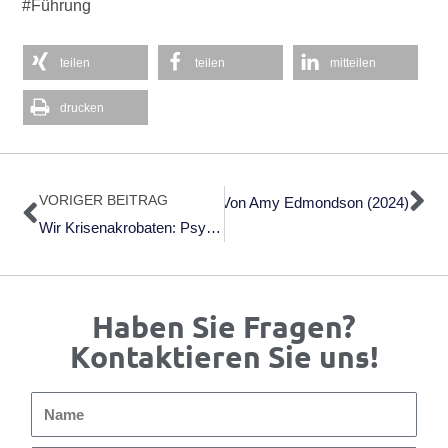
#Führung
teilen
teilen
mitteilen
drucken
Zurück
Nä
VORIGER BEITRAG
che Wissenschaft Klugen Scheiterns Von Amy Edmondson (2024)
Wir Krisenakrobaten: Psychogramm Einer Verunsicherten Gesellschaft Von Stephan Grünewald (2025)
Haben Sie Fragen?
Kontaktieren Sie uns!
Name