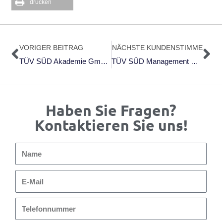
drucken
Zurück
Nä
VORIGER BEITRAG
NÄCHSTE KUNDENSTIMME
TÜV SÜD Akademie GmbH: Auswertung Des 14. HRexperts.forums In Nürnberg
TÜV SÜD Management Service GmbH: TÜV-Audit Bestanden!
Haben Sie Fragen?
Kontaktieren Sie uns!
Name
E-
Mail
Telefonnummer