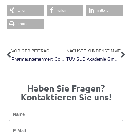
teilen
teilen
mitteilen
drucken
Zurück
Nä
VORIGER BEITRAG
NÄCHSTE KUNDENSTIMME
Pharmaunternehmen: Coaching
TÜV SÜD Akademie GmbH: Auswertung Des 14. HRexperts.forums In Nürnberg
Haben Sie Fragen?
Kontaktieren Sie uns!
Name
E-