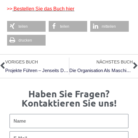
>>
Bestellen Sie das Buch hier
teilen
teilen
mitteilen
drucken
Zurück
N
VORIGES BUCH
NÄCHSTES BUCH
Projekte Führen – Jenseits Des Maschinen Modells Von Organisationen
Die Organisation Als Maschine?
Haben Sie Fragen?
Kontaktieren Sie uns!
Name
E-