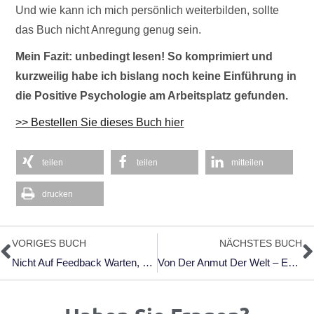
Und wie kann ich mich persönlich weiterbilden, sollte
das Buch nicht Anregung genug sein.
Mein Fazit: unbedingt lesen! So komprimiert und
kurzweilig habe ich bislang noch keine Einführung in
die Positive Psychologie am Arbeitsplatz gefunden.
>> Bestellen Sie dieses Buch hier
teilen
teilen
mitteilen
drucken
Zurück
N
VORIGES BUCH
NÄCHSTES BUCH
Nicht Auf Feedback Warten, Sondern Feedback Gezielt Holen
Von Der Anmut Der Welt – Entwurf Einer Integralen Theologie Gebundene Ausgabe Von Tilmann Haberer