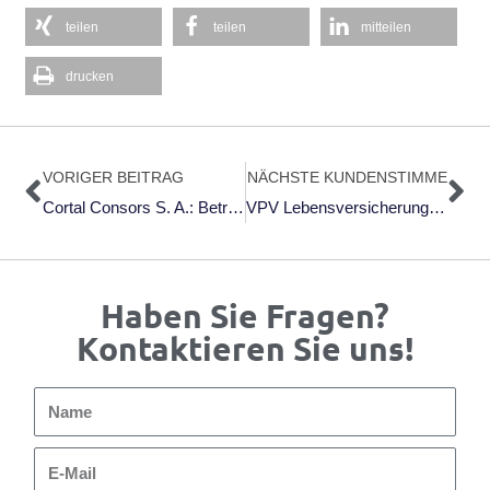
teilen
teilen
mitteilen
drucken
Zurück
Nä
VORIGER BEITRAG
NÄCHSTE KUNDENSTIMME
Cortal Consors S. A.: Betriebliches Gesundheitsmanagement
VPV Lebensversicherung AG: Teamentwicklung
Haben Sie Fragen?
Kontaktieren Sie uns!
Name
E-