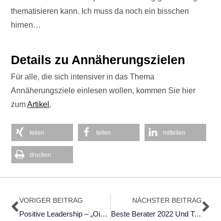
thematisieren kann. Ich muss da noch ein bisschen
hirnen…
Details zu Annäherungszielen
Für alle, die sich intensiver in das Thema
Annäherungsziele einlesen wollen, kommen Sie hier
zum
Artikel
.
teilen
teilen
mitteilen
drucken
Zurück
Nä
VORIGER BEITRAG
NÄCHSTER BEITRAG
Positive Leadership – „Oignes G´wächs“ Oder „Engagement Und Accomplishment Auf Schwäbisch“
Beste Berater 2022 Und Top Berater 2022!