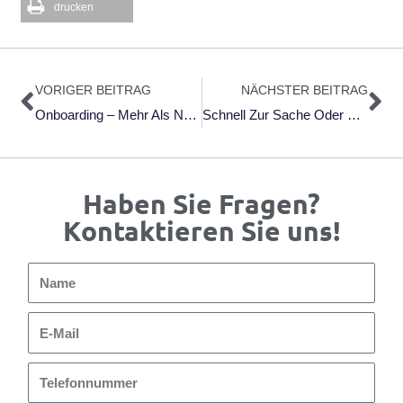
drucken
Zurück
Nä
VORIGER BEITRAG
NÄCHSTER BEITRAG
Onboarding – Mehr Als Nur Das Einarbeiten In Die Arbeitsabläufe Am Arbeitsplatz
Schnell Zur Sache Oder Erst In Die Beziehung Investieren? High Quality Connections Und Der Raue Besprechungsalltag
Haben Sie Fragen?
Kontaktieren Sie uns!
Name
E-
Mail
Telefonnummer