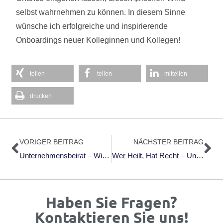
selbst wahrnehmen zu können. In diesem Sinne
wünsche ich erfolgreiche und inspirierende
Onboardings neuer Kolleginnen und Kollegen!
teilen
teilen
mitteilen
drucken
Zurück
Nä
VORIGER BEITRAG
NÄCHSTER BEITRAG
Unternehmensbeirat – Wie Richtig Nutzen?
Wer Heilt, Hat Recht – Ungewissheit In Der Wirkung Aushalten Lernen
Haben Sie Fragen?
Kontaktieren Sie uns!