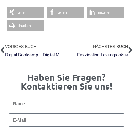
teilen
teilen
mitteilen
drucken
Zurück
N
VORIGES BUCH
NÄCHSTES BUCH
Digital Bootcamp – Digital Marketing
Faszination Lösungsfokus
Haben Sie Fragen?
Kontaktieren Sie uns!
Name
E-
Mail