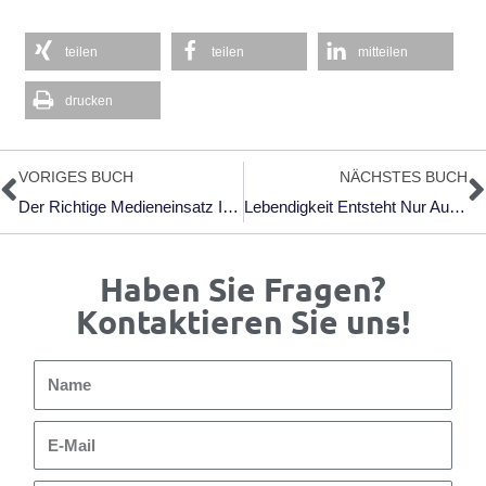
teilen
teilen
mitteilen
drucken
Zurück
N
VORIGES BUCH
NÄCHSTES BUCH
Der Richtige Medieneinsatz In Der Agilen Managementpraxis
Lebendigkeit Entsteht Nur Aus Der Akzeptanz Des Unverfügbaren
Haben Sie Fragen?
Kontaktieren Sie uns!
Name
E-
Mail