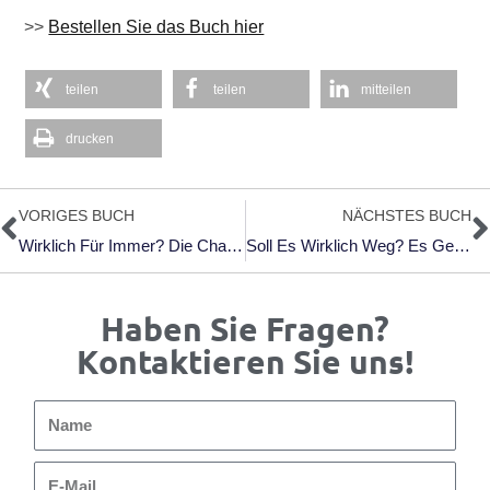
>>
Bestellen Sie das Buch hier
teilen
teilen
mitteilen
drucken
Zurück
N
VORIGES BUCH
NÄCHSTES BUCH
Wirklich Für Immer? Die Chance Besteht!
Soll Es Wirklich Weg? Es Geht Nicht Nur Um Handwerk
Haben Sie Fragen?
Kontaktieren Sie uns!
Name
E-