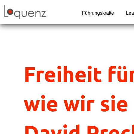
Zum
Inhalt
Führungskräfte
Lea
springen
Freiheit fü
wie wir si
David Prec