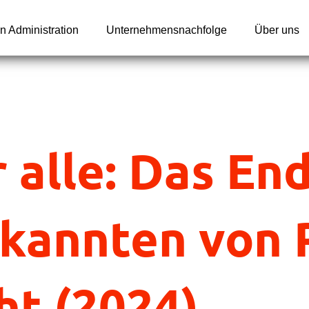
n Administration
Unternehmensnachfolge
Über uns
r alle: Das En
e kannten von 
ht (2024)