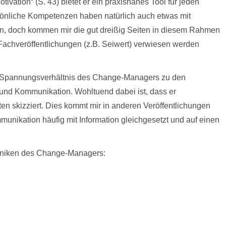
otivation“ (S. 43) bietet er ein praxisnahes Tool für jeden
önliche Kompetenzen haben natürlich auch etwas mit
un, doch kommen mir die gut dreißig Seiten in diesem Rahmen
 Fachveröffentlichungen (z.B. Seiwert) verwiesen werden
gen Spannungsverhältnis des Change-Managers zu den
und Kommunikation. Wohltuend dabei ist, dass er
en skizziert. Dies kommt mir in anderen Veröffentlichungen
nikation häufig mit Information gleichgesetzt und auf einen
chniken des Change-Managers: