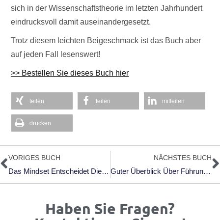
sich in der Wissenschaftstheorie im letzten Jahrhundert
eindrucksvoll damit auseinandergesetzt.
Trotz diesem leichten Beigeschmack ist das Buch aber
auf jeden Fall lesenswert!
>> Bestellen Sie dieses Buch hier
teilen
teilen
mitteilen
drucken
Zurück
N
VORIGES BUCH
NÄCHSTES BUCH
Das Mindset Entscheidet Die Zukunft – In Die Themen Und Techniken Kann Man Sich Einarbeiten
Guter Überblick Über Führung Und Organisation – Tolles Entwicklungskonzept
Haben Sie Fragen?