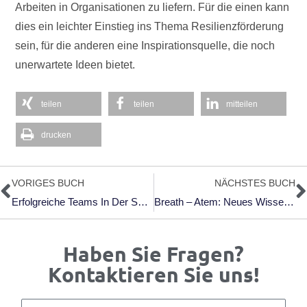
Arbeiten in Organisationen zu liefern. Für die einen kann
dies ein leichter Einstieg ins Thema Resilienzförderung
sein, für die anderen eine Inspirationsquelle, die noch
unerwartete Ideen bietet.
teilen
teilen
mitteilen
drucken
Zurück
N
VORIGES BUCH
NÄCHSTES BUCH
Erfolgreiche Teams In Der Selbstorganisation: Sechs Aufgaben, Damit Teams Arbeitsfähig Werden – Und Welche Rolle Führung Dabei Spielt
Breath – Atem: Neues Wissen Über Die Vergessene Kunst Des Atmens | Über Das Richtige Atmen Und Atemtechniken
Haben Sie Fragen?
Kontaktieren Sie uns!