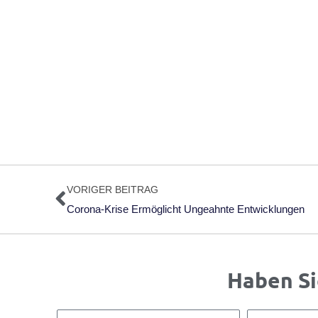
Zurück
VORIGER BEITRAG
Corona-Krise Ermöglicht Ungeahnte Entwicklungen
Haben Si
Name
E-