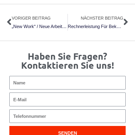
Zurück
Nä
VORIGER BEITRAG
NÄCHSTER BEITRAG
„New Work“ / Neue Arbeitswelt Wird Plötzlich Alltag
Rechnerleistung Für Bekämpfung Des Coronavirus Zur Verfügung Stellen
Haben Sie Fragen?
Kontaktieren Sie uns!
Name
E-
Mail
Telefonnummer
SENDEN