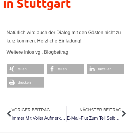
in Stuttgart
Natürlich wird auch der Dialog mit den Gästen nicht zu
kurz kommen. Herzliche Einladung!
Weitere Infos vgl. Blogbeitrag
teilen
teilen
mitteilen
drucken
Zurück
Nä
VORIGER BEITRAG
NÄCHSTER BEITRAG
Immer Mit Voller Aufmerksamkeit Dabei!?
E-Mail-Flut Zum Teil Selbst Verschuldet