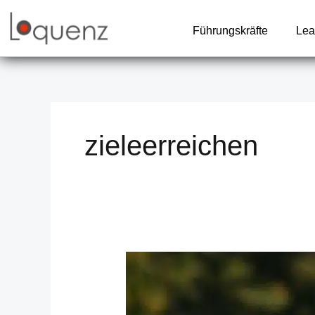
Zum
Inhalt
Führungskräfte
Lea
springen
zieleerreichen
„Nicht
müde
werden,