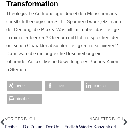
Transformation
Theologische Anthropologie deutet den Menschen aus
christlich-theologischer Sicht. Spannend wäre jetzt, nach
der Deutung, die Praxis. Was hilft mir dabei, das Heilige
in mir zu entdecken? Oder um mit Hoff zu sprechen, den
ontischen Charakter absoluter Heiligkeit zu kultivieren?
Dann wäre die umfangreiche Beschreibung ein
lohnender Auftakt. Meine Bewertung des Buches: 4 von
5 Sternen.
teilen
teilen
mitteilen
drucken
Zurück
N
VORIGES BUCH
NÄCHSTES BUCH
Freiheit – Die Zukunft Der Unternehmensführung
Endlich Wieder Konzentriert Arbeiten!: Wertschöpfung Im Digitalen Zeitalter Wirklich, Wirklich Neu Denken.