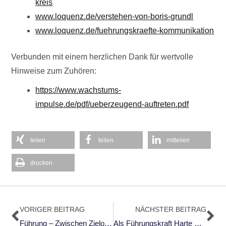
kreis
www.loquenz.de/verstehen-von-boris-grundl
www.loquenz.de/fuehrungskraefte-kommunikation
Verbunden mit einem herzlichen Dank für wertvolle
Hinweise zum Zuhören:
https://www.wachstums-
impulse.de/pdf/ueberzeugend-auftreten.pdf
teilen
teilen
mitteilen
drucken
Zurück
Nä
VORIGER BEITRAG
NÄCHSTER BEITRAG
Führung – Zwischen Zielorientierung Und Selbstwahrnehmung
Als Führungskraft Harte Entscheidungen Treffen Und Klar Kommunizieren