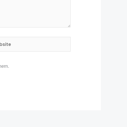
ite
hern.