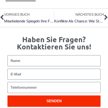
Zurück
N
VORIGES BUCH
NÄCHSTES BUCH
Mitarbeitende Spiegeln Ihre Führungskräfte
Konflikte Als Chance: Wie Störungen Beziehungen Im Beruf Stärken Können
Haben Sie Fragen?
Kontaktieren Sie uns!
Name
E-
Mail
Telefonnummer
SENDEN