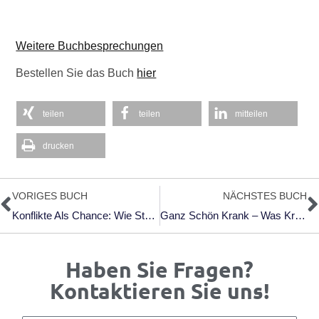
Weitere Buchbesprechungen
Bestellen Sie das Buch
hier
teilen
teilen
mitteilen
drucken
Zurück
N
VORIGES BUCH
NÄCHSTES BUCH
Konflikte Als Chance: Wie Störungen Beziehungen Im Beruf Stärken Können
Ganz Schön Krank – Was Krankenstand Und Fehlzeiten Mit Führung Zu Tun Haben
Haben Sie Fragen?
Kontaktieren Sie uns!