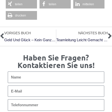
teilen
teilen
mitteilen
drucken
Zurück
N
VORIGES BUCH
NÄCHSTES BUCH
Geld Und Glück – Kein Ganz Eindeutiges Verhältnis
Teamleitung Leicht Gemacht – Ein Gelungener Leitfaden
Haben Sie Fragen?
Kontaktieren Sie uns!
Name
E-
Mail
Telefonnummer