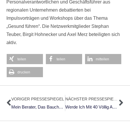
Personalverantwortlichen und Geschäftsführer aus
regionalen Unternehmen debattierten bei
Impulsvorträgen und Workshops über das Thema
„Gesund führen“. Die Netzwerkmitglieder Stephan
Teuber, Birgit Hohnecker und Axel Merz beteiligten sich
aktiv.
teilen
teilen
mitteilen
drucken
Zurück
Nä
VORIGER PRESSESPIEGEL
NÄCHSTER PRESSESPIEGEL
Mein Berater, Das Bauchgefühl
Werde Ich Mit 40 Völlig Ausgebrannt Sein, Wenn Ich Ein Erfolgreicher Consultant Werden Möchte?