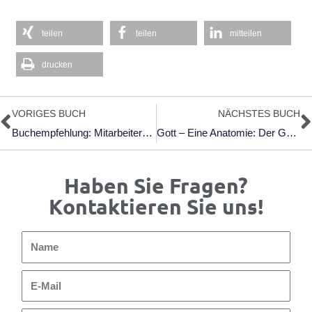
teilen
teilen
mitteilen
drucken
Zurück
N
VORIGES BUCH
NÄCHSTES BUCH
Buchempfehlung: Mitarbeiter­gespräche Positiv Führen: Konstruktiver Kommunizieren Als Führungskraft.
Gott – Eine Anatomie: Der Göttliche Körper Im Wandel Der Zeit Von Francesca Stavrakopoulou
Haben Sie Fragen?
Kontaktieren Sie uns!
Name
E-
Mail