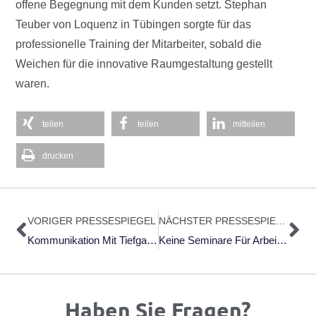
offene Begegnung mit dem Kunden setzt. Stephan
Teuber von Loquenz in Tübingen sorgte für das
professionelle Training der Mitarbeiter, sobald die
Weichen für die innovative Raumgestaltung gestellt
waren.
teilen
teilen
mitteilen
drucken
Zurück
Nä
VORIGER PRESSESPIEGEL
NÄCHSTER PRESSESPIEGEL
Kommunikation Mit Tiefgang – Neurolinguistisches Programmieren
Keine Seminare Für Arbeitssuchende Akademiker Mehr
Haben Sie Fragen?