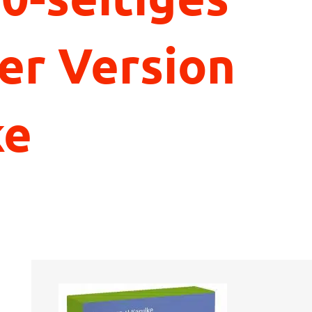
ler Version
ke