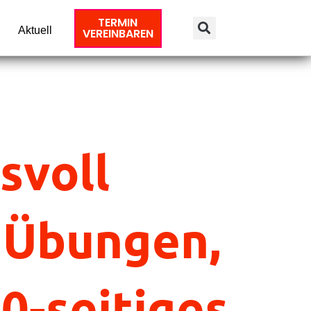
TERMIN
Aktuell
VEREINBAREN
svoll
 Übungen,
0-seitiges