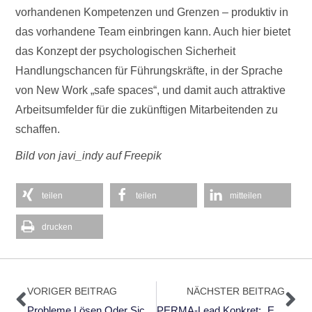
vorhandenen Kompetenzen und Grenzen – produktiv in
das vorhandene Team einbringen kann. Auch hier bietet
das Konzept der psychologischen Sicherheit
Handlungschancen für Führungskräfte, in der Sprache
von New Work „safe spaces“, und damit auch attraktive
Arbeitsumfelder für die zukünftigen Mitarbeitenden zu
schaffen.
Bild von javi_indy auf Freepik
teilen
teilen
mitteilen
drucken
Zurück
Nä
VORIGER BEITRAG
NÄCHSTER BEITRAG
Probleme Lösen Oder Sich Vom Problem Lösen?
PERMA-Lead Konkret: „Eine Führungskraft Ist Kein Chef-Animateur“