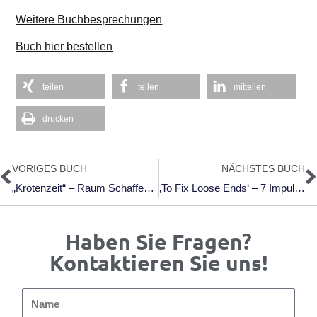
Weitere Buchbesprechungen
Buch hier bestellen
teilen
teilen
mitteilen
drucken
Zurück
N
VORIGES BUCH
NÄCHSTES BUCH
„Krötenzeit“ – Raum Schaffen Für Das, Was Wir Gerne Aufschieben
‚To Fix Loose Ends‘ – 7 Impulse Rund Um Den Zeigarnik-Effekt
Haben Sie Fragen?
Kontaktieren Sie uns!
Name