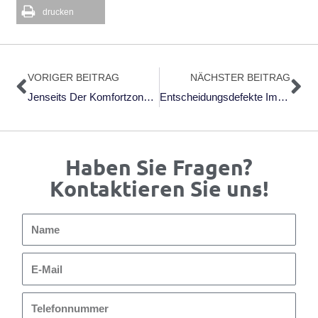
drucken
Zurück
Nä
VORIGER BEITRAG
NÄCHSTER BEITRAG
Jenseits Der Komfortzone – Und Doch Faszinierend
Entscheidungsdefekte Im Überblick
Haben Sie Fragen?
Kontaktieren Sie uns!
Name
E-
Mail
Telefonnummer