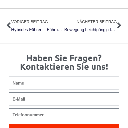
Zurück
Nä
VORIGER BEITRAG
NÄCHSTER BEITRAG
Hybrides Führen – Führung 4.0 Reloaded (Live-Webinar Am 21.05.2021 Um 11:00 Uhr Mit Stephan Teuber)
Bewegung Leichtgängig In Den Alltag Integrieren
Haben Sie Fragen?
Kontaktieren Sie uns!
Name
E-
Mail
Telefonnummer