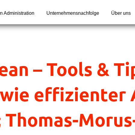
n Administration
Unternehmensnachfolge
Über uns
an – Tools & Tip
wie effizienter 
6; Thomas-Moru