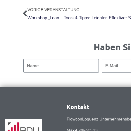
Zurück
VORIGE VERANSTALTUNG
Haben Si
Name
E-
Mail
Kontakt
FlowconLoquenz Unternehmensb
Max-Eyth-Str. 13