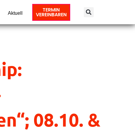
TERMIN
Aktuell
VEREINBAREN
ip:
–
n“; 08.10. &