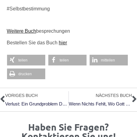
#Selbstbestimmung
Weitere Buch
besprechungen
Bestellen Sie das Buch
hier
teilen
teilen
mitteilen
drucken
Zurück
N
VORIGES BUCH
NÄCHSTES BUCH
Verlust: Ein Grundproblem Der Moderne, Reckwitz; 13.10.2024
Wenn Nichts Fehlt, Wo Gott Fehlt: Das Christentum Vor Der Religiösen Indifferenz, Von Jan Loffeld; 12.02.24
Haben Sie Fragen?
Kontaktieren Sie uns!