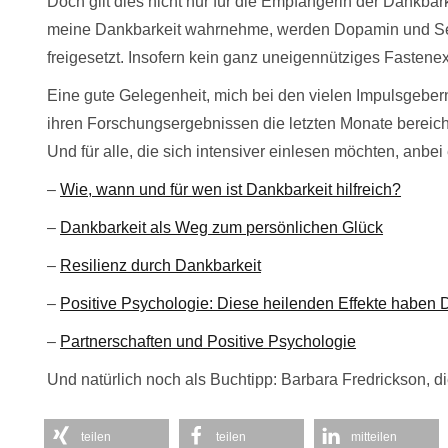
Doch gilt dies nicht nur für die Empfängerin der Dankbark
meine Dankbarkeit wahrnehme, werden Dopamin und Se
freigesetzt. Insofern kein ganz uneigennütziges Fastene
Eine gute Gelegenheit, mich bei den vielen Impulsgebern
ihren Forschungsergebnissen die letzten Monate bereic
Und für alle, die sich intensiver einlesen möchten, anbe
–
Wie, wann und für wen ist Dankbarkeit hilfreich?
–
Dankbarkeit als Weg zum persönlichen Glück
–
Resilienz durch Dankbarkeit
–
Positive Psychologie: Diese heilenden Effekte haben
–
Partnerschaften und Positive Psychologie
Und natürlich noch als Buchtipp: Barbara Fredrickson, d
teilen
teilen
mitteilen