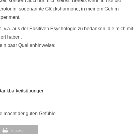
eit, sondern auch für mich selbst. Bereits wenn ich selbst
rotonin, sogenannte Glückshormone, in meinem Gehirn
xperiment.
, v.a. aus der Positiven Psychologie zu bedanken, die mich mit
hert haben.
i ein paar Quellenhinweise:
 Dankbarkeitsübungen
ie macht der guten Gefühle
drucken